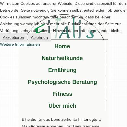
Wir nutzen Cookies auf unserer Website. Diese sind essenziell für den
Betrieb der Seite notwendig Sie können selbst entscheiden, ob Sie die
Cookies zulassen möchten. Bitte beachten Sie, dass bei einer
Ablehnung womöglich nicht mehr alle Funktionalitäten der Seite zur
Verfügung stehen und dieser Hinweis dauerhaft eingeblendet bleibt.
Akzeptieren
Ablehnen
Weitere Informationen
Home
Naturheilkunde
Ernährung
Psychologische Beratung
Fitness
Über mich
Bitte die für das Benutzerkonto hinterlegte E-
Mail-Adresse eingeben. Der Benutzername