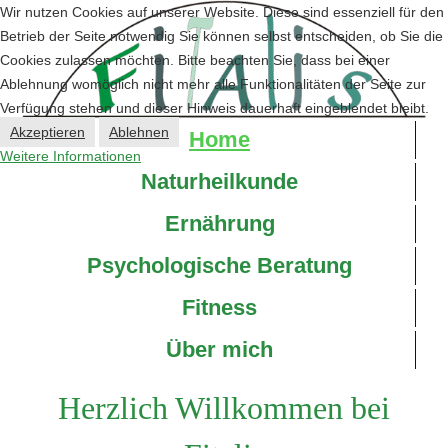
Wir nutzen Cookies auf unserer Website. Diese sind essenziell für den
Betrieb der Seite notwendig Sie können selbst entscheiden, ob Sie die
Cookies zulassen möchten. Bitte beachten Sie, dass bei einer
Ablehnung womöglich nicht mehr alle Funktionalitäten der Seite zur
Verfügung stehen und dieser Hinweis dauerhaft eingeblendet bleibt.
Akzeptieren
Ablehnen
Home
Weitere Informationen
Naturheilkunde
Ernährung
Psychologische Beratung
Fitness
Über mich
Herzlich Willkommen bei